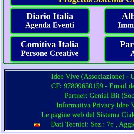
Diario Italia
Alb
Agenda Eventi
Imma
Comitiva Italia
Par
Persone Creative
Idee Vive (Associazione) - 
CF: 97809650159 - Email del
Partner:
Genial Bit
(
Soc
Informativa Privacy Idee 
Le pagine web del Sistema Ciak
Dati Tecnici: Sez.: 7c
, Agg